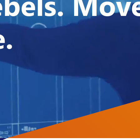
ebels. Mov
.