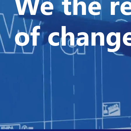
We the r
of change