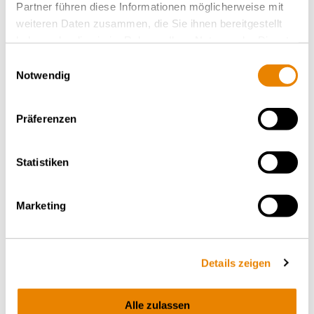
Partner führen diese Informationen möglicherweise mit
weiteren Daten zusammen, die Sie ihnen bereitgestellt
haben oder die sie im Rahmen Ihrer Nutzung der Dienste
gesammelt haben.
Einwilligungsauswahl
Notwendig
Präferenzen
Containertragwagen Sggmrss
Statistiken
90', Sggmrss
INTERMODAL
Marketing
Details zeigen
Alle zulassen