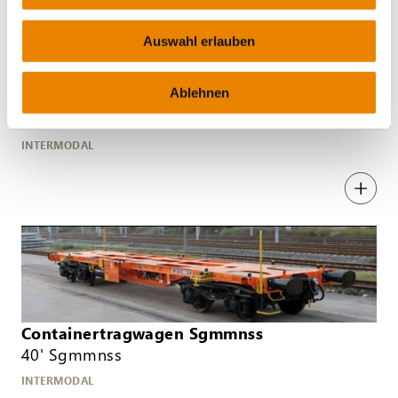
Auswahl erlauben
Ablehnen
Doppeltaschenwagen Sdggmrs(s)
T2000, Sdggmrs(s)
INTERMODAL
Containertragwagen Sgmmnss
40' Sgmmnss
INTERMODAL