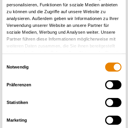
personalisieren, Funktionen für soziale Medien anbieten
zu können und die Zugriffe auf unsere Website zu
analysieren. Außerdem geben wir Informationen zu Ihrer
Verwendung unserer Website an unsere Partner für
soziale Medien, Werbung und Analysen weiter. Unsere
Partner führen diese Informationen möglicherweise mit
weiteren Daten zusammen, die Sie ihnen bereitgestellt
Wagon porte-conteneur Sggrss
haben oder die sie im Rahmen Ihrer Nutzung der Dienste
80', Sggrss
gesammelt haben.
Einwilligungsauswahl
Notwendig
INTERMODAL
Präferenzen
Statistiken
Marketing