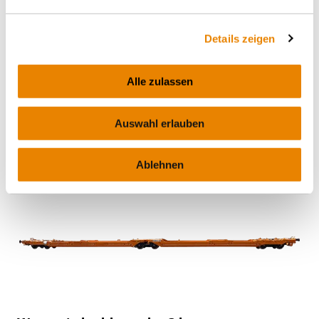
Details zeigen
Wagon porte-conteneur Sgnss
Alle zulassen
60' light, Sgnss
INTERMODAL
Auswahl erlauben
Ablehnen