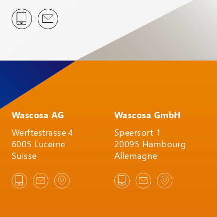
Wascosa AG
Wascosa GmbH
Werftestrasse 4
Speersort 1
6005 Lucerne
20095 Hambourg
Suisse
Allemagne