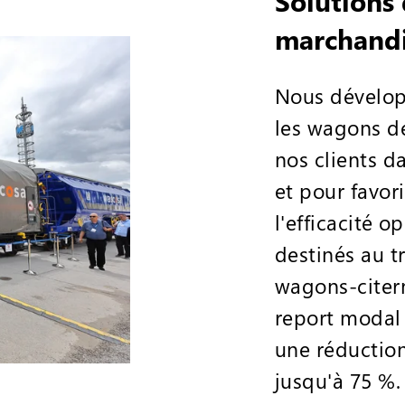
Solutions
marchandi
Nous dévelop
les wagons d
nos clients d
et pour favori
l'efficacité 
destinés au t
wagons-citern
report modal 
une réduction
jusqu'à 75 %.