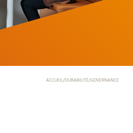
ACCUEIL
/
DURABILITÉ
/
GOVERNANCE