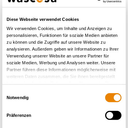
Notre conseiller Wascosa
nous a aidés à choisir la
Diese Webseite verwendet Cookies
Wir verwenden Cookies, um Inhalte und Anzeigen zu
solution de transport la mieux
personalisieren, Funktionen für soziale Medien anbieten
adaptée grâce à son expertise
zu können und die Zugriffe auf unsere Website zu
analysieren. Außerdem geben wir Informationen zu Ihrer
exceptionnelle.
Verwendung unserer Website an unsere Partner für
soziale Medien, Werbung und Analysen weiter. Unsere
Partner führen diese Informationen möglicherweise mit
weiteren Daten zusammen, die Sie ihnen bereitgestellt
haben oder die sie im Rahmen Ihrer Nutzung der Dienste
gesammelt haben.
Einwilligungsauswahl
Notwendig
Präferenzen