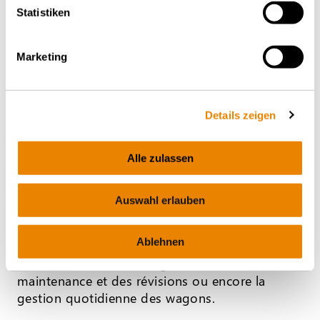
Statistiken
Marketing
Details zeigen
Gestion
Alle zulassen
Nous proposons des forfaits de service sur
Auswahl erlauben
mesure pour la gestion de votre parc de
wagons Cela comprend notamment
Ablehnen
l’immatriculation des wagons auprès des
autorités nationales, l’organisation de la
maintenance et des révisions ou encore la
gestion quotidienne des wagons.