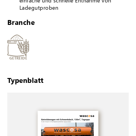
einfache und schnelle Entnahme von
Ladegutproben
Branche
GETREIDE
Typenblatt