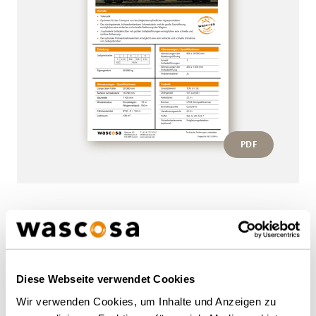
PDF
Weitere Wagen von diesem
Typ
Diese Webseite verwendet Cookies
Wir verwenden Cookies, um Inhalte und Anzeigen zu
ZURÜCK ZUR ÜBERSICHT