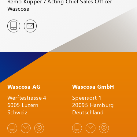
Remo Kupper / Acting Chief Sales Officer
Wascosa
Wascosa AG
Wascosa GmbH
Werftestrasse 4
Speersort 1
6005 Luzern
20095 Hamburg
Schweiz
Deutschland