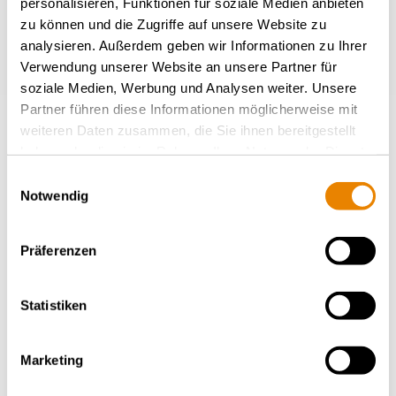
personalisieren, Funktionen für soziale Medien anbieten
zu können und die Zugriffe auf unsere Website zu
analysieren. Außerdem geben wir Informationen zu Ihrer
Verwendung unserer Website an unsere Partner für
soziale Medien, Werbung und Analysen weiter. Unsere
Partner führen diese Informationen möglicherweise mit
weiteren Daten zusammen, die Sie ihnen bereitgestellt
haben oder die sie im Rahmen Ihrer Nutzung der Dienste
gesammelt haben.
Einwilligungsauswahl
Notwendig
Präferenzen
Gedeckter Schüttgutwagen Tanoos
78m³, Tanoos
DÜNGER
Statistiken
Marketing