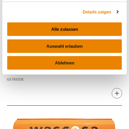
Details zeigen
Alle zulassen
Auswahl erlauben
Schüttgutwagen Tagnpps 102m³
Getreidewagen mit Schwenkdach, 102m³,
Ablehnen
Tagnpps
GETREIDE