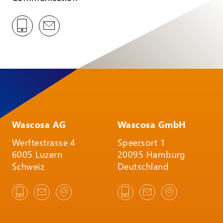
Wascosa AG
Wascosa GmbH
Werftestrasse 4
Speersort 1
6005 Luzern
20095 Hamburg
Schweiz
Deutschland