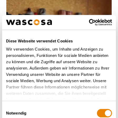
Diese Webseite verwendet Cookies
Wir verwenden Cookies, um Inhalte und Anzeigen zu
personalisieren, Funktionen für soziale Medien anbieten
zu können und die Zugriffe auf unsere Website zu
analysieren. Außerdem geben wir Informationen zu Ihrer
Verwendung unserer Website an unsere Partner für
soziale Medien, Werbung und Analysen weiter. Unsere
WISSENSWERTES – DIENSTAG, 27.01.2026
Partner führen diese Informationen möglicherweise mit
Wascosa kooperiert mit
weiteren Daten zusammen, die Sie ihnen bereitgestellt
KoKoTé: Laptoptaschen aus
haben oder die sie im Rahmen Ihrer Nutzung der Dienste
Messeplachen
gesammelt haben.
Einwilligungsauswahl
Notwendig