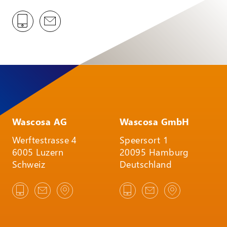
Wascosa AG
Wascosa GmbH
Werftestrasse 4
Speersort 1
6005 Luzern
20095 Hamburg
Schweiz
Deutschland