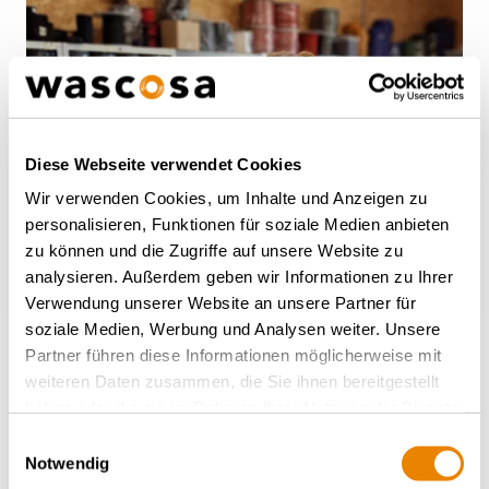
Diese Webseite verwendet Cookies
Wir verwenden Cookies, um Inhalte und Anzeigen zu
personalisieren, Funktionen für soziale Medien anbieten
zu können und die Zugriffe auf unsere Website zu
analysieren. Außerdem geben wir Informationen zu Ihrer
WISSENSWERTES – DIENSTAG, 27.01.2026
Verwendung unserer Website an unsere Partner für
Wascosa kooperiert mit
soziale Medien, Werbung und Analysen weiter. Unsere
Partner führen diese Informationen möglicherweise mit
KoKoTé: Laptoptaschen aus
weiteren Daten zusammen, die Sie ihnen bereitgestellt
Messeplachen
haben oder die sie im Rahmen Ihrer Nutzung der Dienste
gesammelt haben.
Einwilligungsauswahl
Notwendig