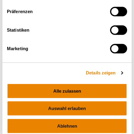
Präferenzen
Statistiken
Marketing
Details zeigen
Alle zulassen
WISSENSWERTES – FREITAG, 14.11.2025
Digitale automatische Kupplung
Auswahl erlauben
(DAK) - Hintergrund und
Chancen
Ablehnen