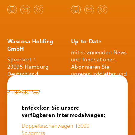
Wascosa Holding
Up-to-Date
GmbH
mit spannenden News
Speersort 1
und Innovationen.
20095 Hamburg
Abonnieren Sie
Deutschland
unseren Infoletter und
folgen Sie uns auf
Social Media.
INFOLETTER
Entdecken Sie unsere
ABONNIEREN
verfügbaren Intermodalwagen:
Doppeltaschenwagen T3000
Sdggmrss