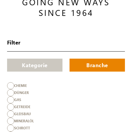
GOING NEW WAYS
SINCE 1964
Filter
Kategorie
Branche
CHEMIE
DÜNGER
GAS
GETREIDE
GLEISBAU
MINERALÖL
SCHROTT