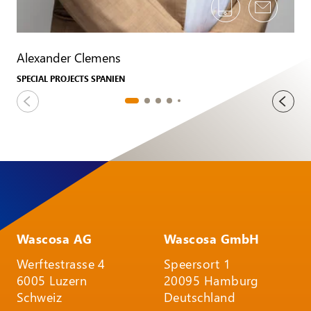
Alexander Clemens
SPECIAL PROJECTS SPANIEN
Wascosa AG
Wascosa GmbH
Werftestrasse 4
Speersort 1
6005 Luzern
20095 Hamburg
Schweiz
Deutschland