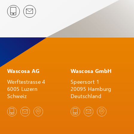
Wascosa AG
Wascosa GmbH
Werftestrasse 4
Speersort 1
6005 Luzern
20095 Hamburg
Schweiz
Deutschland