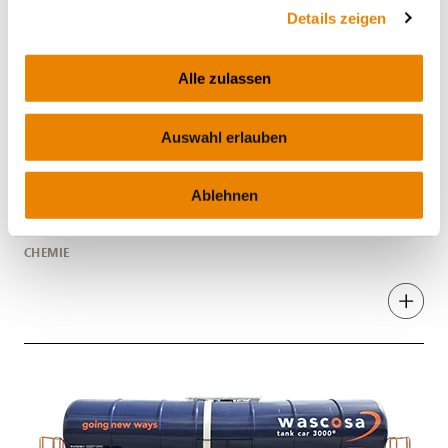
Details zeigen
Alle zulassen
Auswahl erlauben
Chemiekesselwagen Zacns
Ablehnen
Edelstahl 70m³ , Zacns
CHEMIE