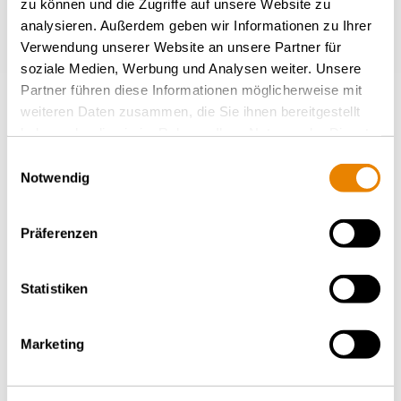
zu können und die Zugriffe auf unsere Website zu
analysieren. Außerdem geben wir Informationen zu Ihrer
Verwendung unserer Website an unsere Partner für
soziale Medien, Werbung und Analysen weiter. Unsere
Partner führen diese Informationen möglicherweise mit
weiteren Daten zusammen, die Sie ihnen bereitgestellt
haben oder die sie im Rahmen Ihrer Nutzung der Dienste
gesammelt haben.
Einwilligungsauswahl
Chemiekesselwagen Zans
Notwendig
Edelstahl, 70m³, Zans
CHEMIE
Präferenzen
Statistiken
Marketing