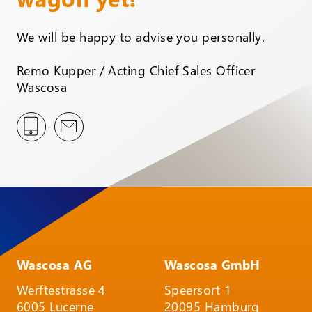
We will be happy to advise you personally.
Remo Kupper / Acting Chief Sales Officer
Wascosa
Wascosa AG
Wascosa GmbH
Werftestrasse 4
Speersort 1
6005 Lucerne
20095 Hamburg