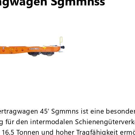
ragwagen Sgmmnss
rtragwagen 45’ Sgmmns ist eine besonders 
ng für den intermodalen Schienengüterverk
 16,5 Tonnen und hoher Tragfähigkeit erm