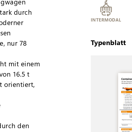
ragwagen
tark durch
INTERMODAL
oderner
sen
Typenblatt
e, nur 78
cht mit einem
von 16.5 t
 orientiert,
e
 durch den