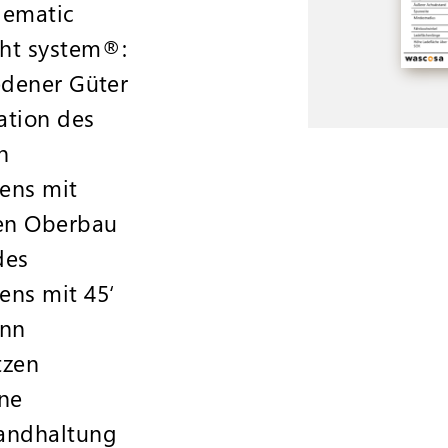
lematic
ght system®:
edener Güter
ation des
n
ens mit
len Oberbau
des
ens mit 45‘
ann
tzen
ine
andhaltung