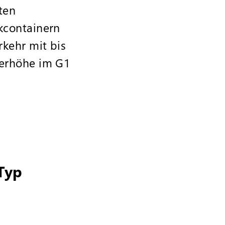
ten
kcontainern
kehr mit bis
nerhöhe im G1
Typ