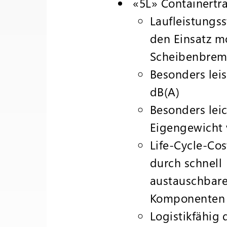
«5L» Containert
Laufleistungss
den Einsatz m
Scheibenbrem
Besonders leis
dB(A)
Besonders lei
Eigengewicht 
Life-Cycle-Cost
durch schnell
austauschbar
Komponenten
Logistikfähig