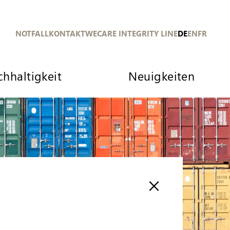
NOTFALL
KONTAKT
WECARE INTEGRITY LINE
DE
EN
FR
hhaltigkeit
Neuigkeiten