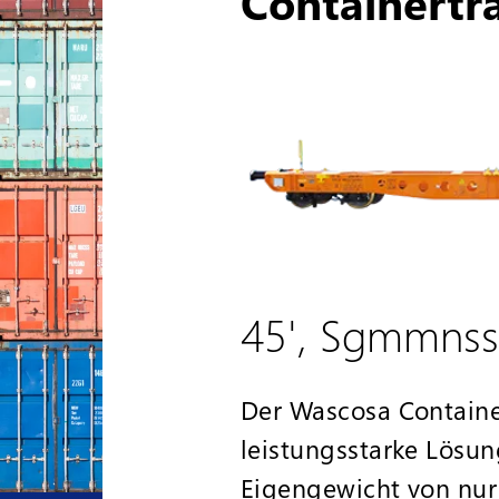
Containert
45', Sgmmnss
Der Wascosa Containe
leistungsstarke Lösu
Eigengewicht von nur