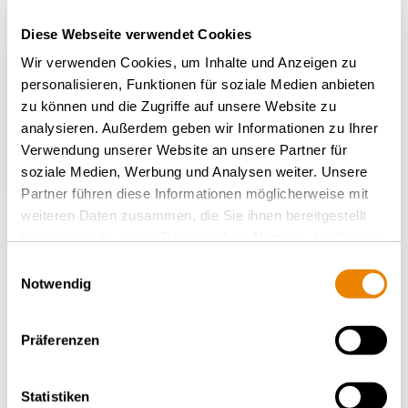
PDF
Diese Webseite verwendet Cookies
Wir verwenden Cookies, um Inhalte und Anzeigen zu
personalisieren, Funktionen für soziale Medien anbieten
zu können und die Zugriffe auf unsere Website zu
Weitere Wagen von diesem
analysieren. Außerdem geben wir Informationen zu Ihrer
Verwendung unserer Website an unsere Partner für
Typ
soziale Medien, Werbung und Analysen weiter. Unsere
Partner führen diese Informationen möglicherweise mit
weiteren Daten zusammen, die Sie ihnen bereitgestellt
ZURÜCK ZUR ÜBERSICHT
haben oder die sie im Rahmen Ihrer Nutzung der Dienste
gesammelt haben.
Einwilligungsauswahl
Notwendig
Präferenzen
Statistiken