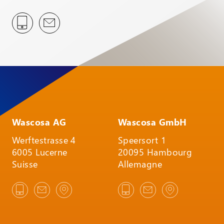
Wascosa AG
Wascosa GmbH
Werftestrasse 4
Speersort 1
6005 Lucerne
20095 Hambourg
Suisse
Allemagne