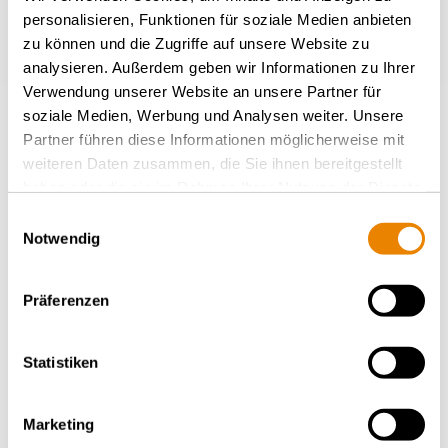
personalisieren, Funktionen für soziale Medien anbieten
zu können und die Zugriffe auf unsere Website zu
analysieren. Außerdem geben wir Informationen zu Ihrer
Verwendung unserer Website an unsere Partner für
soziale Medien, Werbung und Analysen weiter. Unsere
Partner führen diese Informationen möglicherweise mit
weiteren Daten zusammen, die Sie ihnen bereitgestellt
haben oder die sie im Rahmen Ihrer Nutzung der Dienste
Wagon porte-conteneur Sgnss
gesammelt haben.
60' light, Sgnss
Einwilligungsauswahl
Notwendig
INTERMODAL
Präferenzen
Statistiken
Marketing