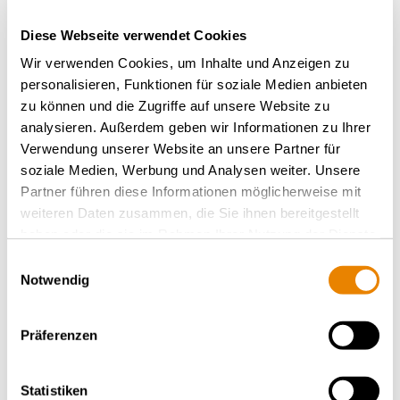
Diese Webseite verwendet Cookies
Wir verwenden Cookies, um Inhalte und Anzeigen zu
personalisieren, Funktionen für soziale Medien anbieten
zu können und die Zugriffe auf unsere Website zu
PDF
analysieren. Außerdem geben wir Informationen zu Ihrer
Verwendung unserer Website an unsere Partner für
soziale Medien, Werbung und Analysen weiter. Unsere
Partner führen diese Informationen möglicherweise mit
weiteren Daten zusammen, die Sie ihnen bereitgestellt
Autres wagons de ce type
haben oder die sie im Rahmen Ihrer Nutzung der Dienste
gesammelt haben.
Einwilligungsauswahl
Notwendig
RETOUR À L'APERÇU
Präferenzen
Statistiken