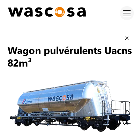
Wagon pulvérulents Uacns
82m³