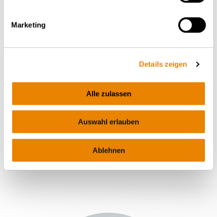
Marketing
Details zeigen
Wagon pulvérulents Uacns 70m³
Wagon-silo pour pulvérulents, 70m³, Uacns
Alle zulassen
CIMENT
Auswahl erlauben
Ablehnen