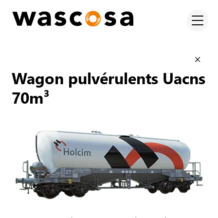
Wagon pulvérulents Uacns
70m³