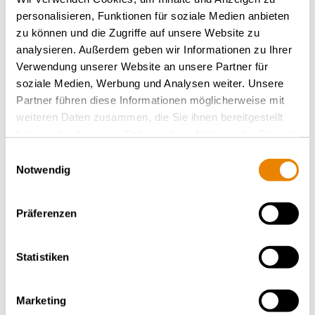
personalisieren, Funktionen für soziale Medien anbieten
zu können und die Zugriffe auf unsere Website zu
analysieren. Außerdem geben wir Informationen zu Ihrer
Verwendung unserer Website an unsere Partner für
Autres wagons de ce type
soziale Medien, Werbung und Analysen weiter. Unsere
Partner führen diese Informationen möglicherweise mit
weiteren Daten zusammen, die Sie ihnen bereitgestellt
RETOUR À L'APERÇU
haben oder die sie im Rahmen Ihrer Nutzung der Dienste
gesammelt haben.
Einwilligungsauswahl
Notwendig
Präferenzen
Statistiken
Marketing