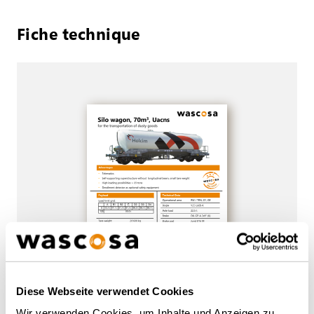
Fiche technique
Diese Webseite verwendet Cookies
PDF
Wir verwenden Cookies, um Inhalte und Anzeigen zu