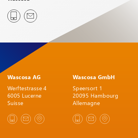
Wascosa AG
Wascosa GmbH
Werftestrasse 4
Speersort 1
6005 Lucerne
20095 Hambourg
Suisse
Allemagne