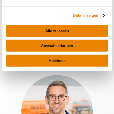
Wagon pulvérulents Uacns 82m³
Wagon-silo pour pulvérulents, 82m³, Uacns
Details zeigen
CIMENT
Alle zulassen
Auswahl erlauben
Ablehnen