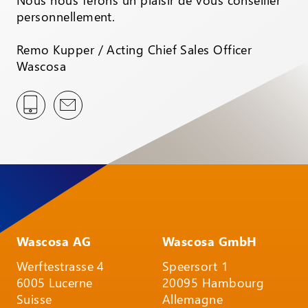
personnellement.
Remo Kupper / Acting Chief Sales Officer
Wascosa
Wascosa AG
Wascosa GmbH
Werftestrasse 4
Speersort 1
6005 Lucerne
20095 Hambourg
Suisse
Allemagne