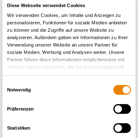
Diese Webseite verwendet Cookies
Wir verwenden Cookies, um Inhalte und Anzeigen zu
personalisieren, Funktionen für soziale Medien anbieten
zu können und die Zugriffe auf unsere Website zu
analysieren. Außerdem geben wir Informationen zu Ihrer
Verwendung unserer Website an unsere Partner für
soziale Medien, Werbung und Analysen weiter. Unsere
Partner führen diese Informationen möglicherweise mit
weiteren Daten zusammen, die Sie ihnen bereitgestellt
Wagon trémie Tagnpps 130m³
haben oder die sie im Rahmen Ihrer Nutzung der Dienste
Wagon céréalier, 130m³, Tagnpps avec toit
gesammelt haben.
Einwilligungsauswahl
basculant
Notwendig
CÉRÉALES
Präferenzen
Statistiken