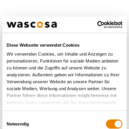
Un attelage pour toute
l'Europe.
Diese Webseite verwendet Cookies
Wir verwenden Cookies, um Inhalte und Anzeigen zu
Afin de garantir la qualité du nouvel attelage,
personalisieren, Funktionen für soziale Medien anbieten
l'EDDP a testé plusieurs prototypes. En
zu können und die Zugriffe auf unsere Website zu
Allemagne, plus de 400 tests d'attelage
analysieren. Außerdem geben wir Informationen zu Ihrer
différents ont été effectués sur chaque type
Verwendung unserer Website an unsere Partner für
dans un site d'essai. Parallèlement, les quatre
soziale Medien, Werbung und Analysen weiter. Unsere
types ont été testés dans le nord de la Suède
Partner führen diese Informationen möglicherweise mit
pour vérifier leur aptitude à l'utilisation
weiteren Daten zusammen, die Sie ihnen bereitgestellt
hivernale. Finalement, le choix s'est porté sur la
haben oder die sie im Rahmen Ihrer Nutzung der Dienste
tête
d'attelage Scharfenberg
. Celle-ci sera
gesammelt haben.
Einwilligungsauswahl
produite par différents fabricants pour garantir
Notwendig