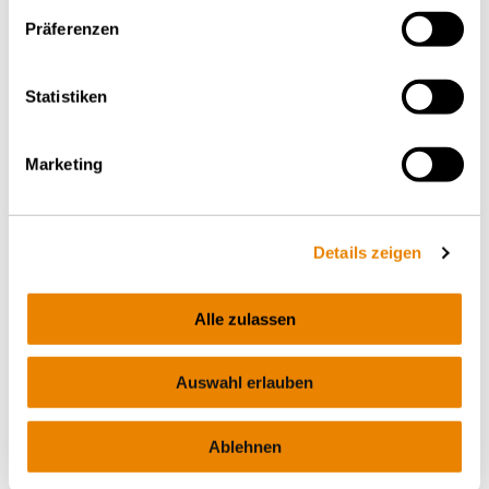
Präferenzen
Statistiken
Marketing
Container carrier wagon Sgmmnss
40‘ Sgmmnss
Details zeigen
INTERMODAL
Alle zulassen
Auswahl erlauben
Ablehnen