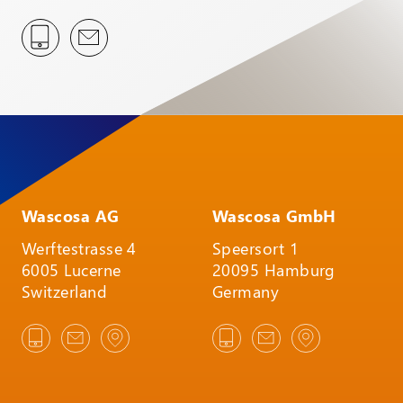
Wascosa AG
Wascosa GmbH
Werftestrasse 4
Speersort 1
6005 Lucerne
20095 Hamburg
Switzerland
Germany