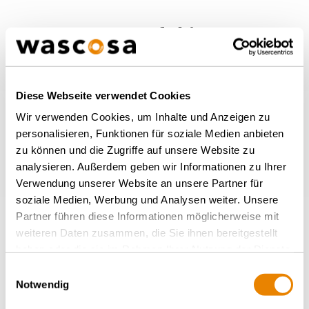
More wagons of this type
BACK TO OVERVIEW
Diese Webseite verwendet Cookies
Wir verwenden Cookies, um Inhalte und Anzeigen zu
personalisieren, Funktionen für soziale Medien anbieten
zu können und die Zugriffe auf unsere Website zu
analysieren. Außerdem geben wir Informationen zu Ihrer
Verwendung unserer Website an unsere Partner für
soziale Medien, Werbung und Analysen weiter. Unsere
Partner führen diese Informationen möglicherweise mit
weiteren Daten zusammen, die Sie ihnen bereitgestellt
haben oder die sie im Rahmen Ihrer Nutzung der Dienste
Double pocket wagon Sdggmrss
gesammelt haben.
Einwilligungsauswahl
T3000, Sdggmrss
Notwendig
INTERMODAL