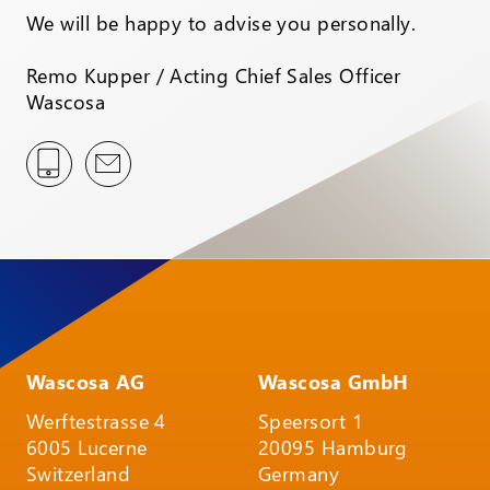
We will be happy to advise you personally.
Remo Kupper / Acting Chief Sales Officer
Wascosa
Wascosa AG
Wascosa GmbH
Werftestrasse 4
Speersort 1
6005 Lucerne
20095 Hamburg
Switzerland
Germany