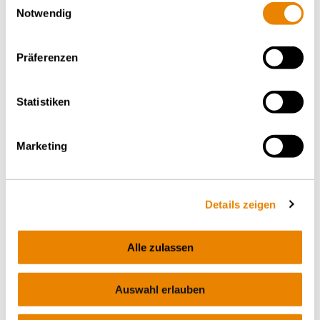
80m³, Zagns
Notwendig
GAS
Präferenzen
Statistiken
Marketing
Chemical tank wagon Zacens
Details zeigen
Universal chemical tank wagon, stainless steel,
75m³, Zacens
Alle zulassen
CHEMICALS
Auswahl erlauben