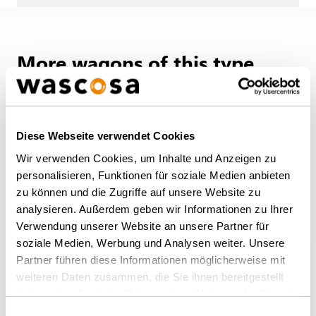
More wagons of this type
BACK TO OVERVIEW
Diese Webseite verwendet Cookies
Wir verwenden Cookies, um Inhalte und Anzeigen zu
personalisieren, Funktionen für soziale Medien anbieten
zu können und die Zugriffe auf unsere Website zu
analysieren. Außerdem geben wir Informationen zu Ihrer
Verwendung unserer Website an unsere Partner für
soziale Medien, Werbung und Analysen weiter. Unsere
Partner führen diese Informationen möglicherweise mit
weiteren Daten zusammen, die Sie ihnen bereitgestellt
haben oder die sie im Rahmen Ihrer Nutzung der Dienste
Tank wagon for pressurised gas Zagns
gesammelt haben.
Einwilligungsauswahl