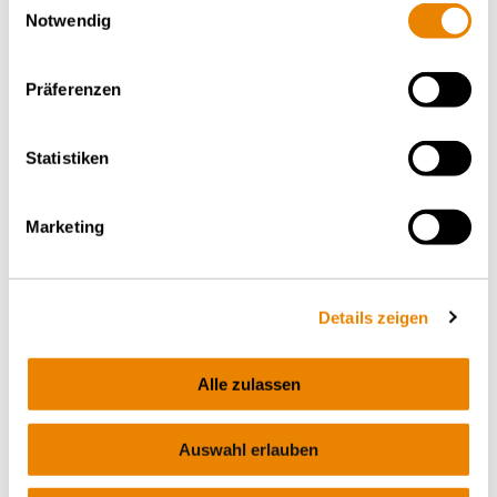
CHEMICALS
Notwendig
Präferenzen
Statistiken
Marketing
Details zeigen
Mineral oil tank wagon Za(c)ns
Middle distillate tank car, 88m³, Za(c)ns
Alle zulassen
MINERAL OIL
Auswahl erlauben