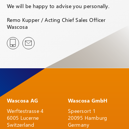
We will be happy to advise you personally.
Remo Kupper / Acting Chief Sales Officer
Wascosa
Wascosa AG
Wascosa GmbH
Werftestrasse 4
Speersort 1
6005 Lucerne
20095 Hamburg
Switzerland
Germany