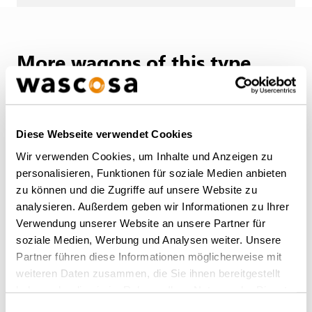
More wagons of this type
BACK TO OVERVIEW
Diese Webseite verwendet Cookies
Wir verwenden Cookies, um Inhalte und Anzeigen zu
personalisieren, Funktionen für soziale Medien anbieten
zu können und die Zugriffe auf unsere Website zu
analysieren. Außerdem geben wir Informationen zu Ihrer
Verwendung unserer Website an unsere Partner für
soziale Medien, Werbung und Analysen weiter. Unsere
Partner führen diese Informationen möglicherweise mit
Chemical tank wagon Zacens
weiteren Daten zusammen, die Sie ihnen bereitgestellt
Universal chemical tank wagon, stainless steel,
haben oder die sie im Rahmen Ihrer Nutzung der Dienste
75m³, Zacens
gesammelt haben.
Einwilligungsauswahl