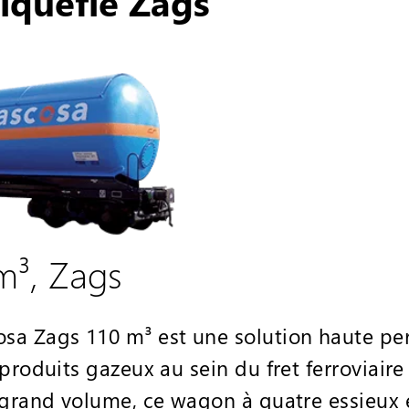
iquéfié Zags
0m³, Zags
sa Zags 110 m³ est une solution haute pe
produits gazeux au sein du fret ferroviair
 grand volume, ce wagon à quatre essieux 