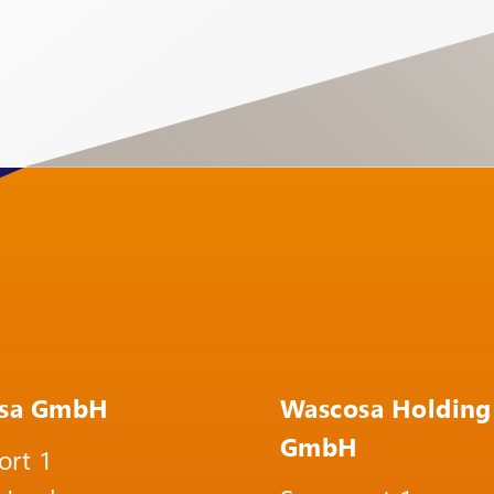
sa GmbH
Wascosa Holding
GmbH
ort 1