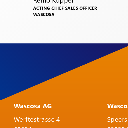
ACTING CHIEF SALES OFFICER
WASCOSA
Wascosa AG
Wasco
Werftestrasse 4
Speers