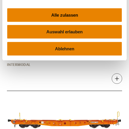
Alle zulassen
Auswahl erlauben
Container carrier wagon Sgmmnss
Ablehnen
45', Sgmmnss
INTERMODAL