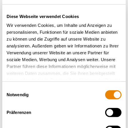
Autres wagons de ce type
Diese Webseite verwendet Cookies
Wir verwenden Cookies, um Inhalte und Anzeigen zu
RETOUR À L'APERÇU
personalisieren, Funktionen für soziale Medien anbieten
zu können und die Zugriffe auf unsere Website zu
analysieren. Außerdem geben wir Informationen zu Ihrer
Verwendung unserer Website an unsere Partner für
soziale Medien, Werbung und Analysen weiter. Unsere
Partner führen diese Informationen möglicherweise mit
weiteren Daten zusammen, die Sie ihnen bereitgestellt
haben oder die sie im Rahmen Ihrer Nutzung der Dienste
gesammelt haben.
Einwilligungsauswahl
Notwendig
Wagon porte-conteneur Sgmmns
Präferenzen
41', Sgmmns
INTERMODAL