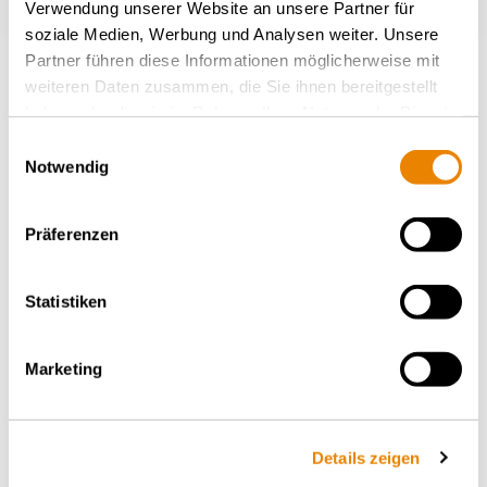
Verwendung unserer Website an unsere Partner für
soziale Medien, Werbung und Analysen weiter. Unsere
Partner führen diese Informationen möglicherweise mit
weiteren Daten zusammen, die Sie ihnen bereitgestellt
haben oder die sie im Rahmen Ihrer Nutzung der Dienste
gesammelt haben.
Einwilligungsauswahl
Notwendig
Präferenzen
Containertragwagen Sggmrss
90', Sggmrss
Statistiken
INTERMODAL
Marketing
Details zeigen