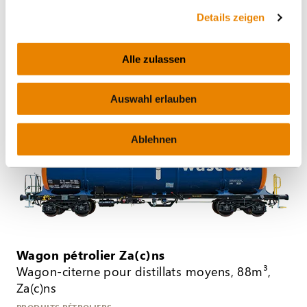
Wagon pétrolier Zans
Details zeigen
Wascosa tank car 3000®, 95m³, Zans
PRODUITS PÉTROLIERS
Alle zulassen
Auswahl erlauben
Ablehnen
Wagon pétrolier Za(c)ns
Wagon-citerne pour distillats moyens, 88m³,
Za(c)ns