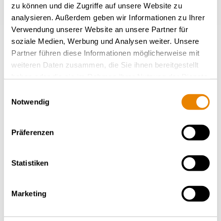
zu können und die Zugriffe auf unsere Website zu
analysieren. Außerdem geben wir Informationen zu Ihrer
Verwendung unserer Website an unsere Partner für
Wagon pour produits chimiques Zacens
soziale Medien, Werbung und Analysen weiter. Unsere
Wagon-citerne pour produits chimiques
Partner führen diese Informationen möglicherweise mit
spéciaux, 69m³, Zacens
weiteren Daten zusammen, die Sie ihnen bereitgestellt
haben oder die sie im Rahmen Ihrer Nutzung der Dienste
CHIMIE
gesammelt haben.
Einwilligungsauswahl
Notwendig
Präferenzen
Statistiken
Marketing