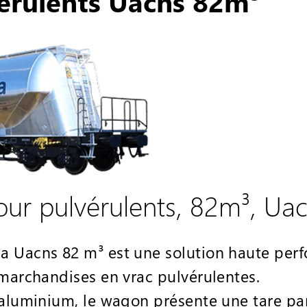
érulents Uacns 82m³
ur pulvérulents, 82m³, Ua
a Uacns 82 m³ est une solution haute per
 marchandises en vrac pulvérulentes.
 aluminium, le wagon présente une tare par