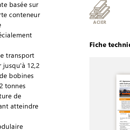
nte basée sur
rte conteneur
ACIER
e
écialement
Fiche techn
e transport
 jusqu'à 12,2
 de bobines
2 tonnes
ture de
nt atteindre
dulaire