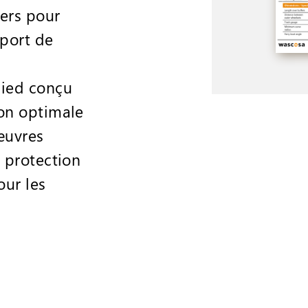
ers pour
sport de
ied conçu
on optimale
œuvres
t protection
ur les