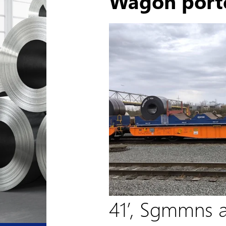
Wagon port
41’, Sgmmns a