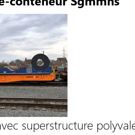
e-conteneur Sgmmns
vec superstructure polyval