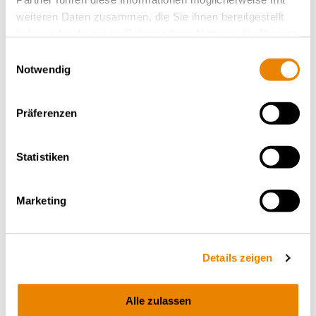
weiteren Daten zusammen, die Sie ihnen bereitgestellt
haben oder die sie im Rahmen Ihrer Nutzung der Dienste
gesammelt haben.
Einwilligungsauswahl
Notwendig
Präferenzen
Containertragwagen Sggmrss
90', Sggmrss
Statistiken
INTERMODAL
Marketing
Details zeigen
Alle zulassen
Containertragwagen Sgmmnss