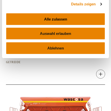
Details zeigen
Alle zulassen
Auswahl erlauben
Schüttgutwagen Tagnpps 95m³
Getreidewagen mit Schwenkdach, 95m³,
Ablehnen
Tagnpps
GETREIDE