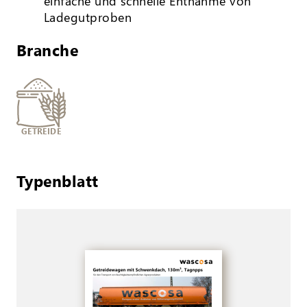
einfache und schnelle Entnahme von
Ladegutproben
Branche
GETREIDE
Typenblatt