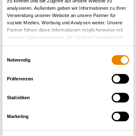
zu können und die Zugriffe auf unsere Website zu
analysieren. Außerdem geben wir Informationen zu Ihrer
Verwendung unserer Website an unsere Partner für
soziale Medien, Werbung und Analysen weiter. Unsere
Partner führen diese Informationen möglicherweise mit
weiteren Daten zusammen, die Sie ihnen bereitgestellt
haben oder die sie im Rahmen Ihrer Nutzung der Dienste
gesammelt haben.
Einwilligungsauswahl
Notwendig
Präferenzen
Gedeckter Schüttgutwagen Tanpps
74.3m³, Tanpps
DÜNGER
Statistiken
Marketing