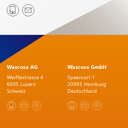
Wascosa AG
Wascosa GmbH
Werftestrasse 4
Speersort 1
6005 Luzern
20095 Hamburg
Schweiz
Deutschland