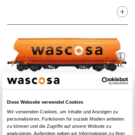
Wagon trémie Tagnpps 95m³
Wagon céréalier, 95m³, Tagnpps avec toit
basculant
Diese Webseite verwendet Cookies
Wir verwenden Cookies, um Inhalte und Anzeigen zu
CÉRÉALES
personalisieren, Funktionen für soziale Medien anbieten
zu können und die Zugriffe auf unsere Website zu
analysieren. Außerdem geben wir Informationen zu Ihrer