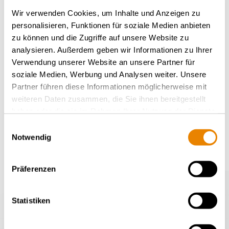
Digitale automatische
Wir verwenden Cookies, um Inhalte und Anzeigen zu
personalisieren, Funktionen für soziale Medien anbieten
Kupplung
zu können und die Zugriffe auf unsere Website zu
analysieren. Außerdem geben wir Informationen zu Ihrer
Verwendung unserer Website an unsere Partner für
Wir sehen in der
digitalen automatischen
soziale Medien, Werbung und Analysen weiter. Unsere
Kupplung (DAK)
ein Element, um die
Partner führen diese Informationen möglicherweise mit
Schienenlogistik moderner und effizienter zu
weiteren Daten zusammen, die Sie ihnen bereitgestellt
gestalten. Deshalb beteiligen wir uns aktiv an
haben oder die sie im Rahmen Ihrer Nutzung der Dienste
der Entwicklung und Einführung der DAK.
gesammelt haben.
Einwilligungsauswahl
Notwendig
Präferenzen
Statistiken