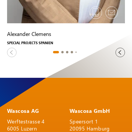
Alexander Clemens
SPECIAL PROJECTS SPANIEN
Wascosa AG
Wascosa GmbH
Werftestrasse 4
Speersort 1
6005 Luzern
20095 Hamburg