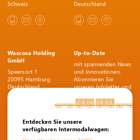
Schweiz
Deutschland
Wascosa Holding
Up-to-Date
GmbH
mit spannenden News
Speersort 1
und Innovationen.
20095 Hamburg
Abonnieren Sie
Deutschland
unseren Infoletter und
folgen Sie uns auf
Social Media.
INFOLETTER
Entdecken Sie unsere
ABONNIEREN
verfügbaren Intermodalwagen: