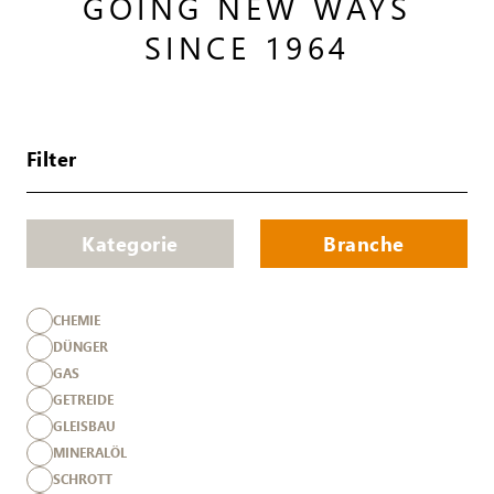
GOING NEW WAYS
SINCE 1964
Filter
Kategorie
Branche
CHEMIE
DÜNGER
GAS
GETREIDE
GLEISBAU
MINERALÖL
SCHROTT