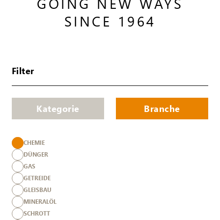
GOING NEW WAYS
SINCE 1964
Filter
Kategorie
Branche
CHEMIE
DÜNGER
GAS
GETREIDE
GLEISBAU
MINERALÖL
SCHROTT