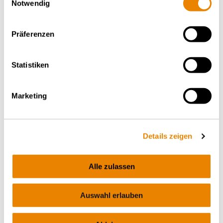
Notwendig
Präferenzen
Statistiken
Chemiekesselwagen Zans
Edelstahl, 70m³, Zans
Marketing
CHEMIE
Details zeigen
Alle zulassen
Auswahl erlauben
Digitale automatische
Kupplung