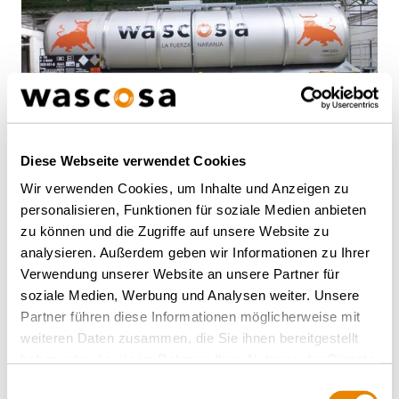
Diese Webseite verwendet Cookies
Wir verwenden Cookies, um Inhalte und Anzeigen zu
Chemiekesselwagen Zacns
personalisieren, Funktionen für soziale Medien anbieten
Edelstahl 70m³ , Zacns
zu können und die Zugriffe auf unsere Website zu
analysieren. Außerdem geben wir Informationen zu Ihrer
CHEMIE
Verwendung unserer Website an unsere Partner für
soziale Medien, Werbung und Analysen weiter. Unsere
Partner führen diese Informationen möglicherweise mit
weiteren Daten zusammen, die Sie ihnen bereitgestellt
haben oder die sie im Rahmen Ihrer Nutzung der Dienste
gesammelt haben.
Einwilligungsauswahl